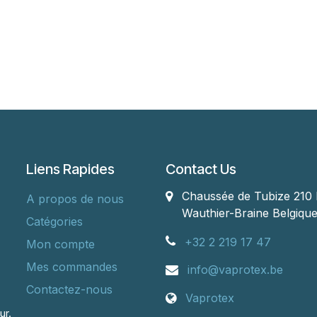
Liens Rapides
Contact Us
Chaussée de Tubize 210 
A propos de nous
Wauthier-Braine
Belgiqu
Catégories
+32 2 219 17 47
Mon compte
Mes commandes
info@vaprotex.be
Contactez-nous
Vaprotex
ur.