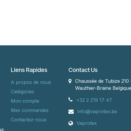
Liens Rapides
Contact Us
Chaussée de Tubize 210 
A propos de nous
Wauthier-Braine
Belgiqu
Catégories
+32 2 219 17 47
Mon compte
Mes commandes
info@vaprotex.be
Contactez-nous
Vaprotex
ur.